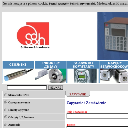
Serwis korzysta z plików cookie.
Możesz określić warunk
Poznaj szczegóły Polityki prywatności.
ZAPYTANIE
Sterowniki CNC
Zapytanie / Zamówienie
Oprogramowanie
Liniały optyczne
Imię i nazwisko:
Odczyty 1,2,3-osiowe
Akcesoria
Telefon: